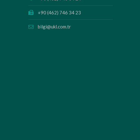
+90 (462) 746 34 23
bilgi@ukl.com.tr