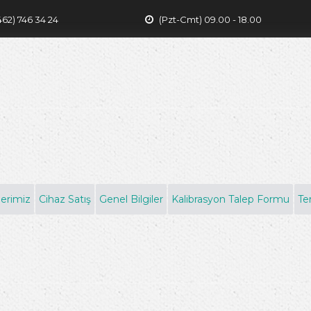
462) 746 34 24
(Pzt-Cmt) 09.00 - 18.00
erimiz
Cihaz Satış
Genel Bilgiler
Kalibrasyon Talep Formu
Te