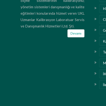
ölçme sistemlerinin kalibrasyonu;
yönetim sistemleri danışmanlığı ve kalite
H
eğitimleri konularında hizmet veren UKL
C
Uzmanlar Kalibrasyon Laboratuar Servis
ve Danışmanlık Hizmetleri Ltd. Şti.
G
Devamı
K
T
M
İ
İl