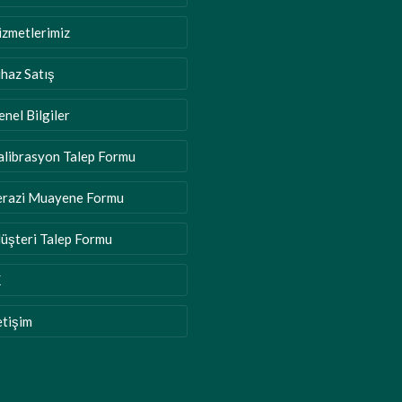
izmetlerimiz
ihaz Satış
enel Bilgiler
alibrasyon Talep Formu
erazi Muayene Formu
üşteri Talep Formu
K
etişim