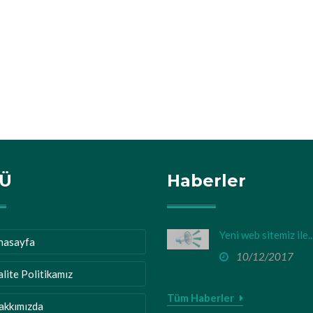
Ü
Haberler
Yeni web sitemiz ile..
nasayfa
10/12/2017
alite Politikamız
Tüm Haberler
akkımızda