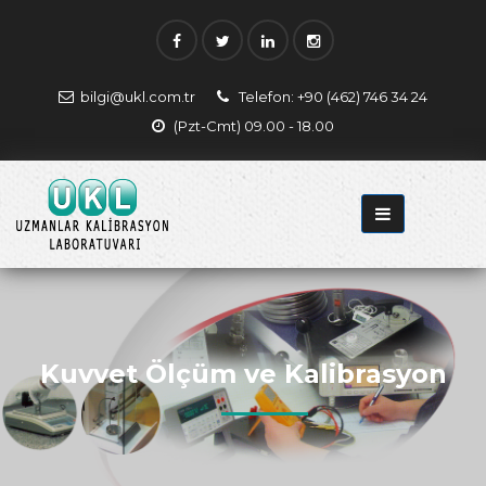
bilgi@ukl.com.tr
Telefon: +90 (462) 746 34 24
(Pzt-Cmt) 09.00 - 18.00
Kuvvet Ölçüm ve Kalibrasyon