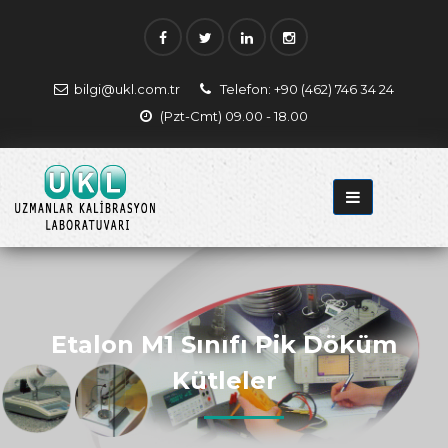
bilgi@ukl.com.tr
Telefon: +90 (462) 746 34 24
(Pzt-Cmt) 09.00 - 18.00
Etalon M1 Sınıfı Pik Döküm
Kütleler