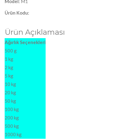
Model:
M1
Ürün Kodu:
Ürün Açıklaması
Ağırlık Seçenekleri
500 g
1 kg
2 kg
5 kg
10 kg
20 kg
50 kg
100 kg
200 kg
500 kg
1000 kg