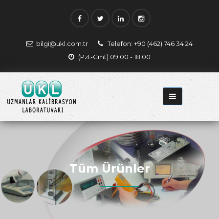
bilgi@ukl.com.tr
Telefon: +90 (462) 746 34 24
(Pzt-Cmt) 09.00 - 18.00
Tüm Ürünler